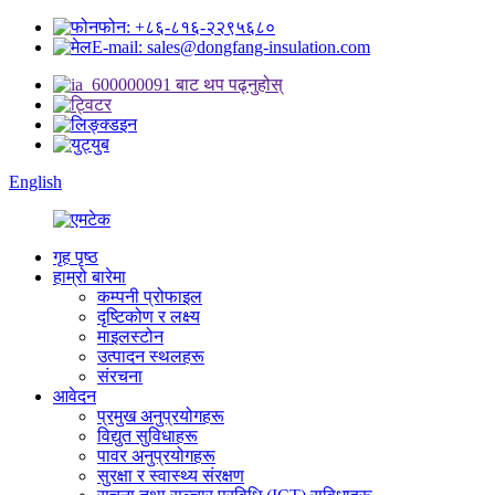
फोन: +८६-८१६-२२९५६८०
E-mail: sales@dongfang-insulation.com
English
गृह पृष्ठ
हाम्रो बारेमा
कम्पनी प्रोफाइल
दृष्टिकोण र लक्ष्य
माइलस्टोन
उत्पादन स्थलहरू
संरचना
आवेदन
प्रमुख अनुप्रयोगहरू
विद्युत सुविधाहरू
पावर अनुप्रयोगहरू
सुरक्षा र स्वास्थ्य संरक्षण