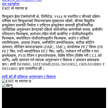
थप पढ्नुहोस्
EMT मा स्वागत छ
सिचुआन ईएम टेक्नोलोजी कं, लिमिटेड, १९६६ मा स्थापित र चीनको दक्षिण-
पश्चिम भाग सिचुआनको मियानयाङमा मुख्यालय रहेको, चीनमा विद्युतीय
इन्सुलेशन सामग्री निर्माता र राष्ट्रिय इन्सुलेशन सामग्री इन्जिनियरिङ
प्राविधिक अनुसन्धान केन्द्रको पहिलो सार्वजनिक कम्पनीको रूपमा, हामीसँग
पलिएस्टर फिल्महरू, हलोजन-रहित पोली कार्बोनेट र पोलीप्रोपाइलीन
फिल्महरू, क्यापेसिटर पोलीप्रोपाइलीन फिल्महरू, कठोर र लचिलो
ल्यामिनेटहरू, अभ्रक टेपहरू, थर्मोसेटिंग कम्पोजिटहरू, सटीक कोटिंग
उत्पादन, मोल्डिंग कम्पाउन्डहरू (DMC, SMC), कार्यात्मक PET चिप्स (FR
PET चिप, एन्टी-ब्याक्टेरियल PET चिप, आदि), गर्भाधान गर्ने वार्निश र तार
इनामेलहरू, PVB रेजिन र इन्टरलेयरहरू, विशेष रेजिन (विशेष गरी CCL को
लागि), आदि उत्पादन गर्न व्यापक अनुसन्धान र विकास र उत्पादन क्षमताहरू
छन्। हामी ISO9001, IATF16949:2016, ISO10012, OHSAS18001 र
ISO14001 द्वारा प्रमाणित छौं।
हामी को हौं
इतिहास
अनुसन्धान र विकास