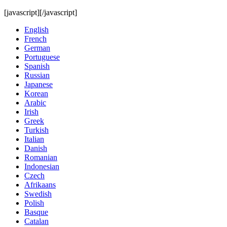
[javascript]
[/javascript]
English
French
German
Portuguese
Spanish
Russian
Japanese
Korean
Arabic
Irish
Greek
Turkish
Italian
Danish
Romanian
Indonesian
Czech
Afrikaans
Swedish
Polish
Basque
Catalan