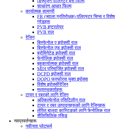
डिफ्युजन पोलिस्टर बेस फिल्म
साधारण आधार फिल्म
कार्यात्मक सामग्री
FR (ज्वाला प्रतिरोधक) पलिएस्टर चिप्स र विशेष
ग्रेडहरू
PVB इन्टरलेयर
PVB राल
रेजिन
बिस्फेनोल ए इपोक्सी राल
बिस्फेनोल एफ इपोक्सी राल
ब्रोमिनेटेड इपोक्सी राल
फेनोलिक इपोक्सी राल
बहुकार्यात्मक इपोक्सी राल
MDI परिमार्जित इपोक्सी राल
DCPD इपोक्सी राल
DOPO फस्फोरस युक्त इपोक्स
विशेष इपोक्सीरेजिन
मध्यस्थकर्ताहरू
टायर र रबरको लागि रेजिन
अल्किल्फेनोल एसिटिलीन राल
टायर र रबर उत्पादनहरूको लागि रेजिनहरू
लेपित बालुवा कास्टिङको लागि फेनोलिक राल
सैलिसिलिक एसिड
नवप्रवर्तनहरू
नवीनता प्लेटफर्म