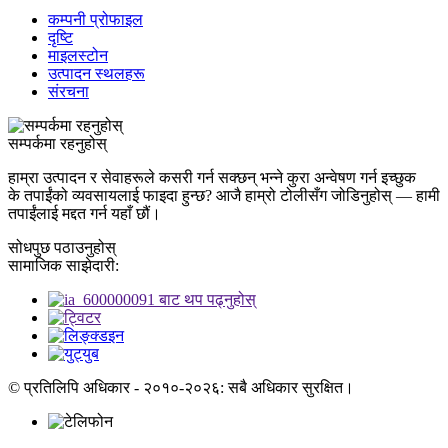
कम्पनी प्रोफाइल
दृष्टि
माइलस्टोन
उत्पादन स्थलहरू
संरचना
सम्पर्कमा रहनुहोस्
हाम्रा उत्पादन र सेवाहरूले कसरी गर्न सक्छन् भन्ने कुरा अन्वेषण गर्न इच्छुक
के तपाईंको व्यवसायलाई फाइदा हुन्छ? आजै हाम्रो टोलीसँग जोडिनुहोस् — हामी
तपाईंलाई मद्दत गर्न यहाँ छौं।
सोधपुछ पठाउनुहोस्
सामाजिक साझेदारी:
© प्रतिलिपि अधिकार - २०१०-२०२६: सबै अधिकार सुरक्षित।