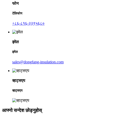
फोन
टेलिफोन
+८६-८१६-२२९५६८०
इमेल
इमेल
sales@dongfang-insulation.com
व्हाट्सएप
व्हाट्सएप
आफ्नो सन्देश छोड्नुहोस्