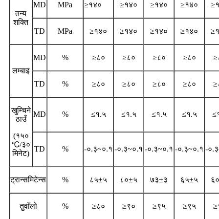
MD
MPa
≥१४०
≥१४०
≥१४०
≥१४०
≥
तन्य
शक्ति
TD
MPa
≥१४०
≥१४०
≥१४०
≥१४०
≥
MD
%
≥८०
≥८०
≥८०
≥८०
≥
लम्बाइ
TD
%
≥८०
≥८०
≥८०
≥८०
≥
खुम्चिने
MD
%
≤१.५
≤१.५
≤१.५
≤१.५
≤
ठाउँ
(१५०
℃/३०
TD
%
-०.३~०.१
-०.३~०.१
-०.३~०.१
-०.३~०.१
-०.
मिनेट)
ट्रान्समिटेन्स
%
८५±५
८०±५
७३±३
६५±५
६
तुवाँलो
%
≥८०
≥९०
≥९५
≥९५
≥