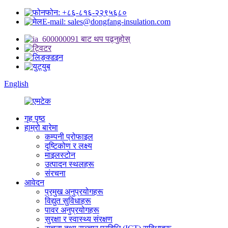
फोन: +८६-८१६-२२९५६८०
E-mail: sales@dongfang-insulation.com
English
गृह पृष्ठ
हाम्रो बारेमा
कम्पनी प्रोफाइल
दृष्टिकोण र लक्ष्य
माइलस्टोन
उत्पादन स्थलहरू
संरचना
आवेदन
प्रमुख अनुप्रयोगहरू
विद्युत सुविधाहरू
पावर अनुप्रयोगहरू
सुरक्षा र स्वास्थ्य संरक्षण