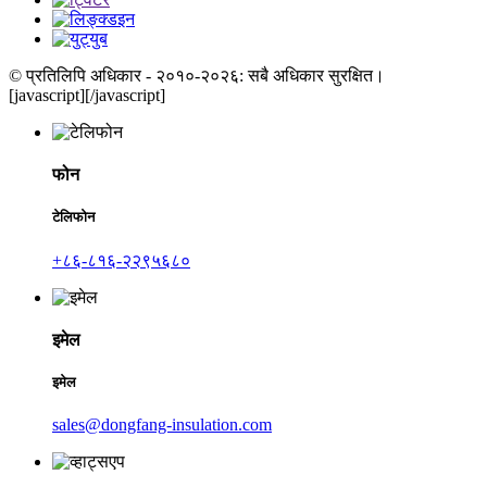
© प्रतिलिपि अधिकार - २०१०-२०२६: सबै अधिकार सुरक्षित।
[javascript]
[/javascript]
फोन
टेलिफोन
+८६-८१६-२२९५६८०
इमेल
इमेल
sales@dongfang-insulation.com