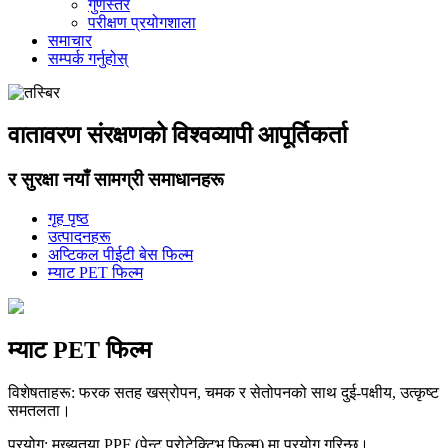
गुणस्तर
परीक्षण प्रयोगशाला
समाचार
सम्पर्क गर्नुहोस्
वातावरण संरक्षणको विश्वव्यापी आपूर्तिकर्ता
र सुरक्षा नयाँ सामग्री समाधानहरू
गृह पृष्ठ
उत्पादनहरू
अप्टिकल पीईटी बेस फिल्म
म्याट PET फिल्म
म्याट PET फिल्म
विशेषताहरू: फरक सतह खस्रोपन, चमक र सेतोपनको साथ दुई-पक्षीय, उत्कृष्ट
समतलता।
प्रयोग: मुख्यतया PPF (पेन्ट प्रोटेक्टिभ फिल्म) मा प्रयोग गरिन्छ।