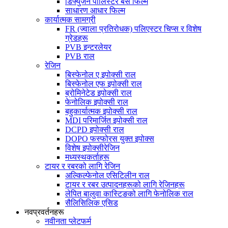
डिफ्युजन पोलिस्टर बेस फिल्म
साधारण आधार फिल्म
कार्यात्मक सामग्री
FR (ज्वाला प्रतिरोधक) पलिएस्टर चिप्स र विशेष
ग्रेडहरू
PVB इन्टरलेयर
PVB राल
रेजिन
बिस्फेनोल ए इपोक्सी राल
बिस्फेनोल एफ इपोक्सी राल
ब्रोमिनेटेड इपोक्सी राल
फेनोलिक इपोक्सी राल
बहुकार्यात्मक इपोक्सी राल
MDI परिमार्जित इपोक्सी राल
DCPD इपोक्सी राल
DOPO फस्फोरस युक्त इपोक्स
विशेष इपोक्सीरेजिन
मध्यस्थकर्ताहरू
टायर र रबरको लागि रेजिन
अल्किल्फेनोल एसिटिलीन राल
टायर र रबर उत्पादनहरूको लागि रेजिनहरू
लेपित बालुवा कास्टिङको लागि फेनोलिक राल
सैलिसिलिक एसिड
नवप्रवर्तनहरू
नवीनता प्लेटफर्म