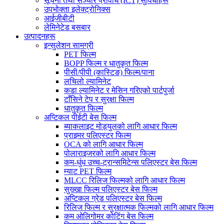
सूचना तथा सञ्चार प्रविधि (ICT) सुविधाहरू
उपभोक्ता इलेक्ट्रोनिक्स
आईजीबीटी
लेमिनेटेड बसबार
उत्पादनहरू
इन्सुलेशन सामग्री
PET फिल्म
BOPP फिल्म र धातुकृत फिल्म
पीसी/पीपी (कास्टिङ) फिल्म/पाना
लचिलो ल्यामिनेट
कडा ल्यामिनेट र मेसिन गरिएको पार्टपुर्जा
टाँसिने टेप र सुरक्षा फिल्म
धातुकृत फिल्म
अप्टिकल पीईटी बेस फिल्म
ब्याकलाइट मोड्युलको लागि आधार फिल्म
प्राइमर पलिएस्टर फिल्म
OCA को लागि आधार फिल्म
पोलाराइजरको लागि आधार फिल्म
कम-धुंध उच्च-ट्रान्समिटेन्स पलिएस्टर बेस फिल्म
म्याट PET फिल्म
MLCC रिलिज फिल्मको लागि आधार फिल्म
सुख्खा फिल्म पलिएस्टर बेस फिल्म
अप्टिकल ग्रेड पलिएस्टर बेस फिल्म
रिलिज फिल्म र सुरक्षात्मक फिल्मको लागि आधार फिल्म
कम ओलिगोमर कोटिंग बेस फिल्म