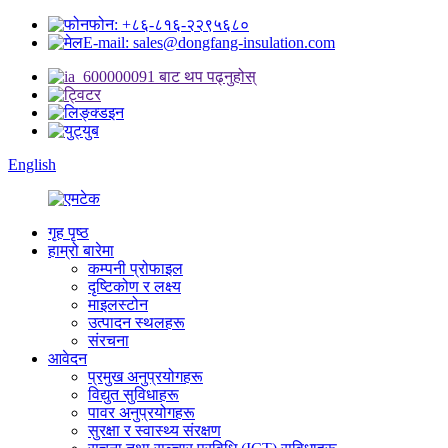
फोन: +८६-८१६-२२९५६८०
E-mail: sales@dongfang-insulation.com
English
गृह पृष्ठ
हाम्रो बारेमा
कम्पनी प्रोफाइल
दृष्टिकोण र लक्ष्य
माइलस्टोन
उत्पादन स्थलहरू
संरचना
आवेदन
प्रमुख अनुप्रयोगहरू
विद्युत सुविधाहरू
पावर अनुप्रयोगहरू
सुरक्षा र स्वास्थ्य संरक्षण