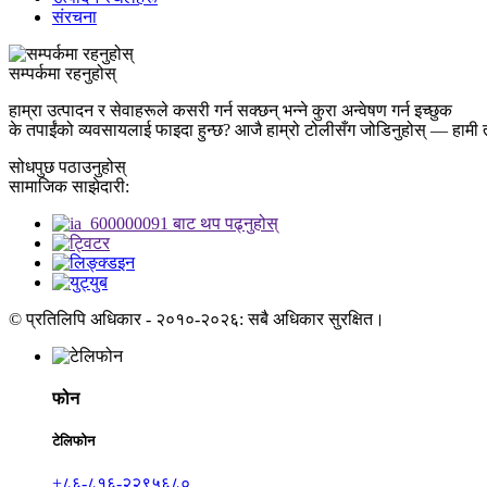
संरचना
सम्पर्कमा रहनुहोस्
हाम्रा उत्पादन र सेवाहरूले कसरी गर्न सक्छन् भन्ने कुरा अन्वेषण गर्न इच्छुक
के तपाईंको व्यवसायलाई फाइदा हुन्छ? आजै हाम्रो टोलीसँग जोडिनुहोस् — हामी तपा
सोधपुछ पठाउनुहोस्
सामाजिक साझेदारी:
© प्रतिलिपि अधिकार - २०१०-२०२६: सबै अधिकार सुरक्षित।
फोन
टेलिफोन
+८६-८१६-२२९५६८०