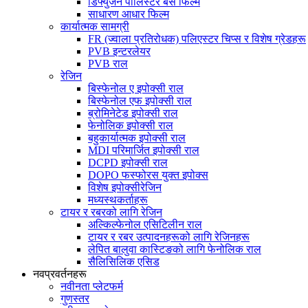
डिफ्युजन पोलिस्टर बेस फिल्म
साधारण आधार फिल्म
कार्यात्मक सामग्री
FR (ज्वाला प्रतिरोधक) पलिएस्टर चिप्स र विशेष ग्रेडहरू
PVB इन्टरलेयर
PVB राल
रेजिन
बिस्फेनोल ए इपोक्सी राल
बिस्फेनोल एफ इपोक्सी राल
ब्रोमिनेटेड इपोक्सी राल
फेनोलिक इपोक्सी राल
बहुकार्यात्मक इपोक्सी राल
MDI परिमार्जित इपोक्सी राल
DCPD इपोक्सी राल
DOPO फस्फोरस युक्त इपोक्स
विशेष इपोक्सीरेजिन
मध्यस्थकर्ताहरू
टायर र रबरको लागि रेजिन
अल्किल्फेनोल एसिटिलीन राल
टायर र रबर उत्पादनहरूको लागि रेजिनहरू
लेपित बालुवा कास्टिङको लागि फेनोलिक राल
सैलिसिलिक एसिड
नवप्रवर्तनहरू
नवीनता प्लेटफर्म
गुणस्तर