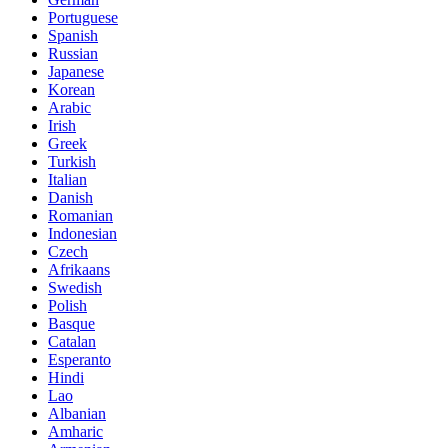
Portuguese
Spanish
Russian
Japanese
Korean
Arabic
Irish
Greek
Turkish
Italian
Danish
Romanian
Indonesian
Czech
Afrikaans
Swedish
Polish
Basque
Catalan
Esperanto
Hindi
Lao
Albanian
Amharic