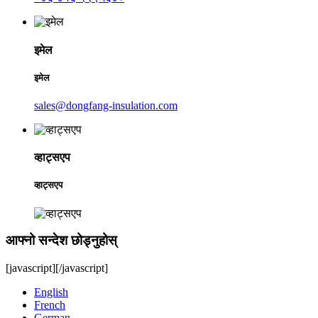
इमेल
इमेल
sales@dongfang-insulation.com
व्हाट्सएप
व्हाट्सएप
आफ्नो सन्देश छोड्नुहोस्
[javascript]
[/javascript]
English
French
German