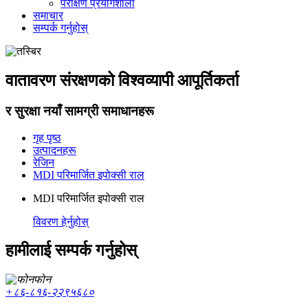
परीक्षण प्रयोगशाला
समाचार
सम्पर्क गर्नुहोस्
वातावरण संरक्षणको विश्वव्यापी आपूर्तिकर्ता
र सुरक्षा नयाँ सामग्री समाधानहरू
गृह पृष्ठ
उत्पादनहरू
रेजिन
MDI परिमार्जित इपोक्सी राल
MDI परिमार्जित इपोक्सी राल
विवरण हेर्नुहोस्
हामीलाई सम्पर्क गर्नुहोस्
फोन
+८६-८१६-२२९५६८०