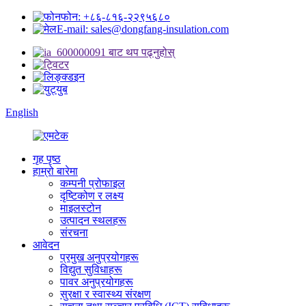
फोन: +८६-८१६-२२९५६८०
E-mail: sales@dongfang-insulation.com
English
गृह पृष्ठ
हाम्रो बारेमा
कम्पनी प्रोफाइल
दृष्टिकोण र लक्ष्य
माइलस्टोन
उत्पादन स्थलहरू
संरचना
आवेदन
प्रमुख अनुप्रयोगहरू
विद्युत सुविधाहरू
पावर अनुप्रयोगहरू
सुरक्षा र स्वास्थ्य संरक्षण