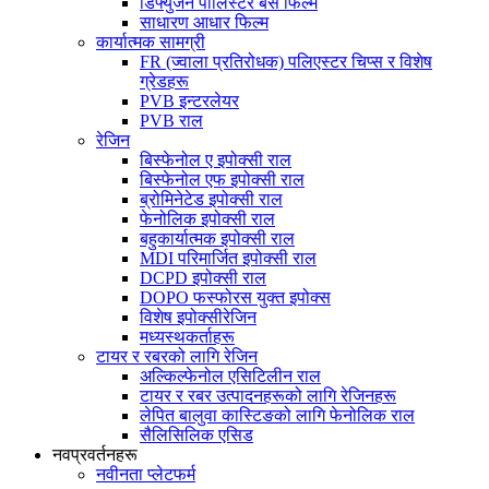
डिफ्युजन पोलिस्टर बेस फिल्म
साधारण आधार फिल्म
कार्यात्मक सामग्री
FR (ज्वाला प्रतिरोधक) पलिएस्टर चिप्स र विशेष
ग्रेडहरू
PVB इन्टरलेयर
PVB राल
रेजिन
बिस्फेनोल ए इपोक्सी राल
बिस्फेनोल एफ इपोक्सी राल
ब्रोमिनेटेड इपोक्सी राल
फेनोलिक इपोक्सी राल
बहुकार्यात्मक इपोक्सी राल
MDI परिमार्जित इपोक्सी राल
DCPD इपोक्सी राल
DOPO फस्फोरस युक्त इपोक्स
विशेष इपोक्सीरेजिन
मध्यस्थकर्ताहरू
टायर र रबरको लागि रेजिन
अल्किल्फेनोल एसिटिलीन राल
टायर र रबर उत्पादनहरूको लागि रेजिनहरू
लेपित बालुवा कास्टिङको लागि फेनोलिक राल
सैलिसिलिक एसिड
नवप्रवर्तनहरू
नवीनता प्लेटफर्म