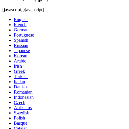
[javascript]
[/javascript]
English
French
German
Portuguese
Spanish
Russian
Japanese
Korean
Arabic
Irish
Greek
Turkish
Italian
Danish
Romanian
Indonesian
Czech
Afrikaans
Swedish
Polish
Basque
Catalan