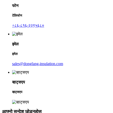
फोन
टेलिफोन
+८६-८१६-२२९५६८०
इमेल
इमेल
sales@dongfang-insulation.com
व्हाट्सएप
व्हाट्सएप
आफ्नो सन्देश छोड्नुहोस्