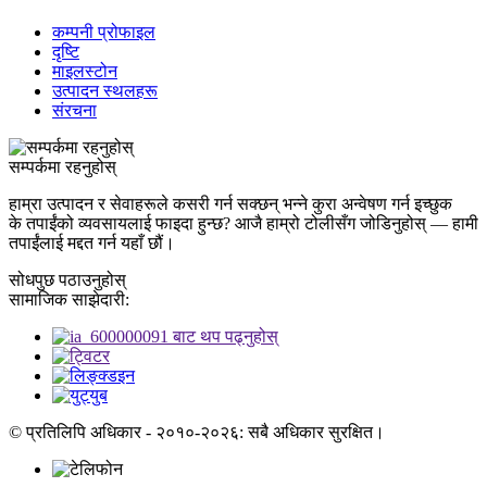
कम्पनी प्रोफाइल
दृष्टि
माइलस्टोन
उत्पादन स्थलहरू
संरचना
सम्पर्कमा रहनुहोस्
हाम्रा उत्पादन र सेवाहरूले कसरी गर्न सक्छन् भन्ने कुरा अन्वेषण गर्न इच्छुक
के तपाईंको व्यवसायलाई फाइदा हुन्छ? आजै हाम्रो टोलीसँग जोडिनुहोस् — हामी
तपाईंलाई मद्दत गर्न यहाँ छौं।
सोधपुछ पठाउनुहोस्
सामाजिक साझेदारी:
© प्रतिलिपि अधिकार - २०१०-२०२६: सबै अधिकार सुरक्षित।