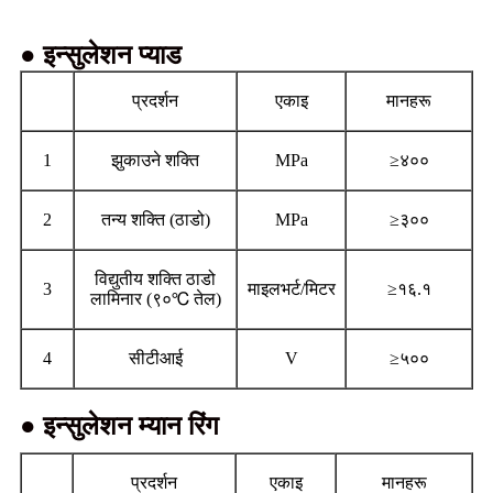
● इन्सुलेशन प्याड
प्रदर्शन
एकाइ
मानहरू
1
झुकाउने शक्ति
MPa
≥४००
2
तन्य शक्ति (ठाडो)
MPa
≥३००
विद्युतीय शक्ति ठाडो
3
माइलभर्ट/मिटर
≥१६.१
लामिनार (९०℃ तेल)
4
सीटीआई
V
≥५००
● इन्सुलेशन म्यान रिंग
प्रदर्शन
एकाइ
मानहरू