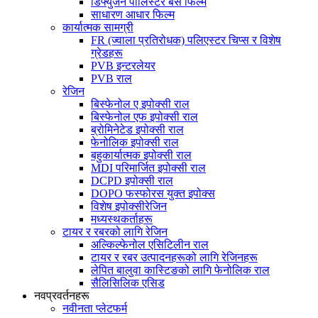
डिफ्युजन पोलिस्टर बेस फिल्म
साधारण आधार फिल्म
कार्यात्मक सामग्री
FR (ज्वाला प्रतिरोधक) पलिएस्टर चिप्स र विशेष
ग्रेडहरू
PVB इन्टरलेयर
PVB राल
रेजिन
बिस्फेनोल ए इपोक्सी राल
बिस्फेनोल एफ इपोक्सी राल
ब्रोमिनेटेड इपोक्सी राल
फेनोलिक इपोक्सी राल
बहुकार्यात्मक इपोक्सी राल
MDI परिमार्जित इपोक्सी राल
DCPD इपोक्सी राल
DOPO फस्फोरस युक्त इपोक्स
विशेष इपोक्सीरेजिन
मध्यस्थकर्ताहरू
टायर र रबरको लागि रेजिन
अल्किल्फेनोल एसिटिलीन राल
टायर र रबर उत्पादनहरूको लागि रेजिनहरू
लेपित बालुवा कास्टिङको लागि फेनोलिक राल
सैलिसिलिक एसिड
नवप्रवर्तनहरू
नवीनता प्लेटफर्म