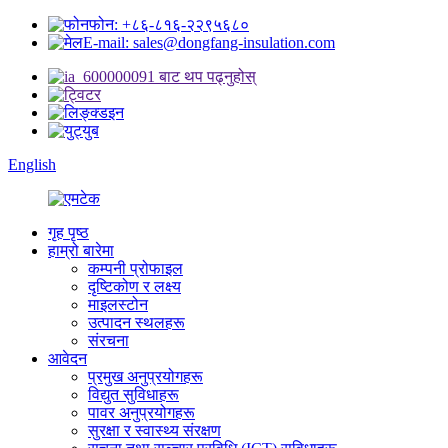
फोन: +८६-८१६-२२९५६८०
E-mail: sales@dongfang-insulation.com
English
गृह पृष्ठ
हाम्रो बारेमा
कम्पनी प्रोफाइल
दृष्टिकोण र लक्ष्य
माइलस्टोन
उत्पादन स्थलहरू
संरचना
आवेदन
प्रमुख अनुप्रयोगहरू
विद्युत सुविधाहरू
पावर अनुप्रयोगहरू
सुरक्षा र स्वास्थ्य संरक्षण