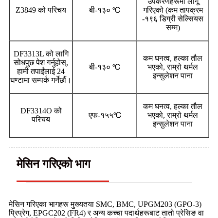
उपकरणहरूमा लागू
Z3849 को परिचय
बी-१३० ℃
गरिएको (कम तापक्रम
-१९६ डिग्री सेल्सियस
सम्म)
DF3313L को लागि
कम घनत्व, हल्का तौल
सोधपुछ पेश गर्नुहोस्,
बी-१३० ℃
भएको, राम्रो थर्मल
हामी तपाईंलाई 24
इन्सुलेशन पाना
घण्टामा सम्पर्क गर्नेछौं।
कम घनत्व, हल्का तौल
DF3314O को
एफ-१५५℃
भएको, राम्रो थर्मल
परिचय
इन्सुलेशन पाना
मेसिन गरिएको भाग
मेसिन गरिएका भागहरू मुख्यतया SMC, BMC, UPGM203 (GPO-3)
प्रिप्रेग, EPGC202 (FR4) र अन्य कच्चा पदार्थहरूबाट तातो प्रेसिङ वा