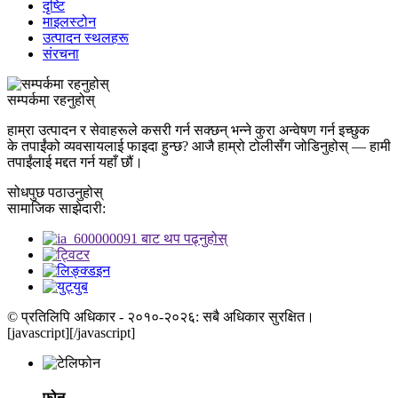
दृष्टि
माइलस्टोन
उत्पादन स्थलहरू
संरचना
सम्पर्कमा रहनुहोस्
हाम्रा उत्पादन र सेवाहरूले कसरी गर्न सक्छन् भन्ने कुरा अन्वेषण गर्न इच्छुक
के तपाईंको व्यवसायलाई फाइदा हुन्छ? आजै हाम्रो टोलीसँग जोडिनुहोस् — हामी
तपाईंलाई मद्दत गर्न यहाँ छौं।
सोधपुछ पठाउनुहोस्
सामाजिक साझेदारी:
© प्रतिलिपि अधिकार - २०१०-२०२६: सबै अधिकार सुरक्षित।
[javascript]
[/javascript]
फोन