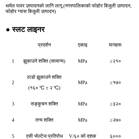
थर्मल पावर उत्पादनको लागि लागू (नगरपालिकाको फोहोर बिजुली उत्पादन,
फोहोर ग्यास बिजुली उत्पादन)
● स्लट लाइनर
प्रदर्शन
एकाइ
मानहरू
1
झुकाउने शक्ति (सामान्य)
MPa
≥२१०
ठाडो झुकाउने शक्ति
2
MPa
≥१७०
(१६० ℃ ± २ ℃)
3
सङ्कुचन शक्ति
MPa
≥३२०
4
तन्य शक्ति
MPa
≥२७०
5
एसी भोल्टेज प्रतिरोध
V/६० को दशक
६०००