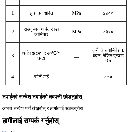
1
झुकाउने शक्ति
MPa
≥४००
सङ्कुचन शक्ति ठाडो
2
MPa
≥३००
लामिनार
कुनै डि-ल्यामिनेशन,
थर्मल झट्का ३२०℃/१
3
__
बबल, रेजिन प्रवाह
घन्टा
छैन
4
सीटीआई
≥५०
तपाईंको सन्देश तपाईंको कम्पनी छोड्नुहोस्
आफ्नो सन्देश यहाँ लेख्नुहोस् र हामीलाई पठाउनुहोस्।
हामीलाई सम्पर्क गर्नुहोस्