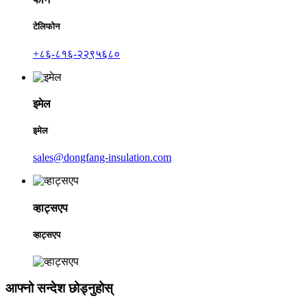
टेलिफोन
+८६-८१६-२२९५६८०
इमेल
इमेल
sales@dongfang-insulation.com
व्हाट्सएप
व्हाट्सएप
आफ्नो सन्देश छोड्नुहोस्