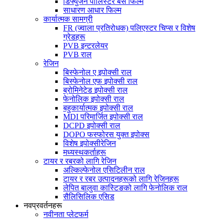
डिफ्युजन पोलिस्टर बेस फिल्म
साधारण आधार फिल्म
कार्यात्मक सामग्री
FR (ज्वाला प्रतिरोधक) पलिएस्टर चिप्स र विशेष
ग्रेडहरू
PVB इन्टरलेयर
PVB राल
रेजिन
बिस्फेनोल ए इपोक्सी राल
बिस्फेनोल एफ इपोक्सी राल
ब्रोमिनेटेड इपोक्सी राल
फेनोलिक इपोक्सी राल
बहुकार्यात्मक इपोक्सी राल
MDI परिमार्जित इपोक्सी राल
DCPD इपोक्सी राल
DOPO फस्फोरस युक्त इपोक्स
विशेष इपोक्सीरेजिन
मध्यस्थकर्ताहरू
टायर र रबरको लागि रेजिन
अल्किल्फेनोल एसिटिलीन राल
टायर र रबर उत्पादनहरूको लागि रेजिनहरू
लेपित बालुवा कास्टिङको लागि फेनोलिक राल
सैलिसिलिक एसिड
नवप्रवर्तनहरू
नवीनता प्लेटफर्म