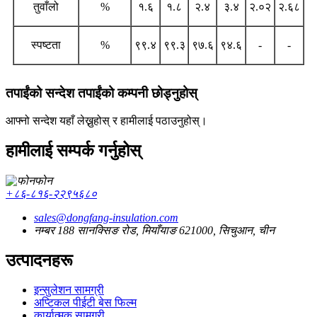
तुवाँलो
%
१.६
१.८
२.४
३.४
२.०२
२.६८
स्पष्टता
%
९९.४
९९.३
९७.६
९४.६
-
-
तपाईंको सन्देश तपाईंको कम्पनी छोड्नुहोस्
आफ्नो सन्देश यहाँ लेख्नुहोस् र हामीलाई पठाउनुहोस्।
हामीलाई सम्पर्क गर्नुहोस्
फोन
+८६-८१६-२२९५६८०
sales@dongfang-insulation.com
नम्बर 188 सानक्सिङ रोड, मियाँयाङ 621000, सिचुआन, चीन
उत्पादनहरू
इन्सुलेशन सामग्री
अप्टिकल पीईटी बेस फिल्म
कार्यात्मक सामग्री