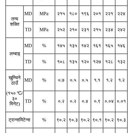
MD
MPa
२१५
१८०
१९६
२०१
२२१
२२४
तन्य
शक्ति
TD
MPa
२५२
२१०
२३१
२१५
२३४
२४२
MD
%
१४५
१३५
१४२
१६१
१६५
१४६
लम्बाइ
TD
%
१०८
१३५
१२०
१२७
१२८
१३२
खुम्चिने
MD
%
०.७
०.५
०.५
१.१
१.२
१.२
ठाउँ
(१५० ℃/
३०
TD
%
०.२
०.२
०.४
०.९
०.०४
०.०१
मिनेट)
ट्रान्समिटेन्स
%
९०.२
९०.३
९०.२
९०.१
९०.२
९०.३