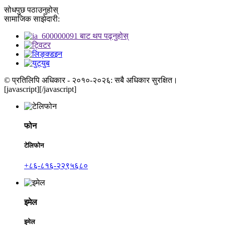
सोधपुछ पठाउनुहोस्
सामाजिक साझेदारी:
© प्रतिलिपि अधिकार - २०१०-२०२६: सबै अधिकार सुरक्षित।
[javascript]
[/javascript]
फोन
टेलिफोन
+८६-८१६-२२९५६८०
इमेल
इमेल