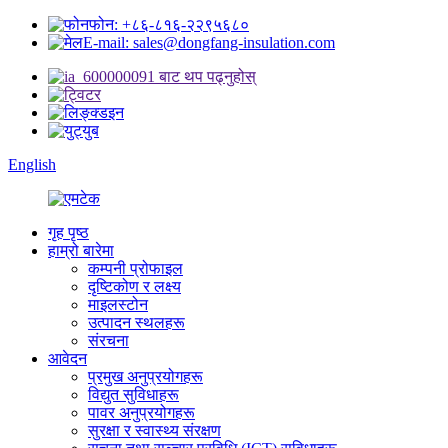
फोन: +८६-८१६-२२९५६८०
E-mail: sales@dongfang-insulation.com
English
गृह पृष्ठ
हाम्रो बारेमा
कम्पनी प्रोफाइल
दृष्टिकोण र लक्ष्य
माइलस्टोन
उत्पादन स्थलहरू
संरचना
आवेदन
प्रमुख अनुप्रयोगहरू
विद्युत सुविधाहरू
पावर अनुप्रयोगहरू
सुरक्षा र स्वास्थ्य संरक्षण