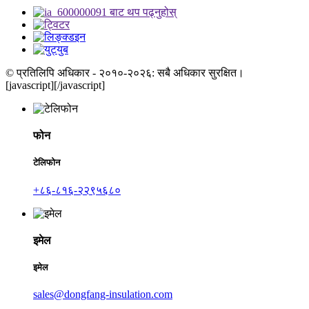
© प्रतिलिपि अधिकार - २०१०-२०२६: सबै अधिकार सुरक्षित।
[javascript]
[/javascript]
फोन
टेलिफोन
+८६-८१६-२२९५६८०
इमेल
इमेल
sales@dongfang-insulation.com