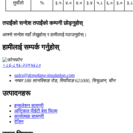
तुवाँलो
%
३.५
४.०
४.०
३.४
५.८
६.०
३.०
३.८
तपाईंको सन्देश तपाईंको कम्पनी छोड्नुहोस्
आफ्नो सन्देश यहाँ लेख्नुहोस् र हामीलाई पठाउनुहोस्।
हामीलाई सम्पर्क गर्नुहोस्
फोन
+८६-८१६-२२९५६८०
sales@dongfang-insulation.com
नम्बर 188 सानक्सिङ रोड, मियाँयाङ 621000, सिचुआन, चीन
उत्पादनहरू
इन्सुलेशन सामग्री
अप्टिकल पीईटी बेस फिल्म
कार्यात्मक सामग्री
रेजिन