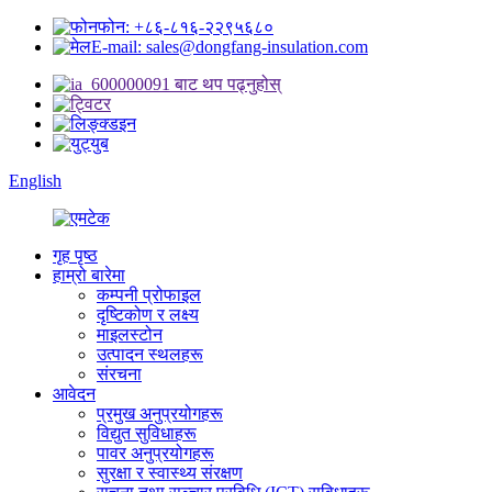
फोन: +८६-८१६-२२९५६८०
E-mail: sales@dongfang-insulation.com
English
गृह पृष्ठ
हाम्रो बारेमा
कम्पनी प्रोफाइल
दृष्टिकोण र लक्ष्य
माइलस्टोन
उत्पादन स्थलहरू
संरचना
आवेदन
प्रमुख अनुप्रयोगहरू
विद्युत सुविधाहरू
पावर अनुप्रयोगहरू
सुरक्षा र स्वास्थ्य संरक्षण