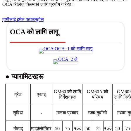
OCA रिलिज फिल्मको लागि प्रयोग गरिन्छ।
हामीलाई इमेल पठाउनुहोस्
OCA को लागि लागू
● प्यारामिटरहरू
GM60 को लागि
GM60A को
GM60B
ग्रेड
एकाइ
निर्देशनहरू
परिचय
लागि निर्द
सुविधा
-
मानक प्रकार
उच्च तुवाँलो
मध्यम तु
मोटाई
माइक्रोमिटर
50
75
१००
50
75
१००
50
75