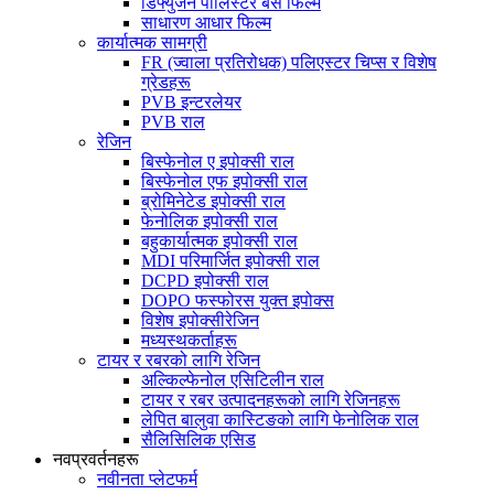
डिफ्युजन पोलिस्टर बेस फिल्म
साधारण आधार फिल्म
कार्यात्मक सामग्री
FR (ज्वाला प्रतिरोधक) पलिएस्टर चिप्स र विशेष
ग्रेडहरू
PVB इन्टरलेयर
PVB राल
रेजिन
बिस्फेनोल ए इपोक्सी राल
बिस्फेनोल एफ इपोक्सी राल
ब्रोमिनेटेड इपोक्सी राल
फेनोलिक इपोक्सी राल
बहुकार्यात्मक इपोक्सी राल
MDI परिमार्जित इपोक्सी राल
DCPD इपोक्सी राल
DOPO फस्फोरस युक्त इपोक्स
विशेष इपोक्सीरेजिन
मध्यस्थकर्ताहरू
टायर र रबरको लागि रेजिन
अल्किल्फेनोल एसिटिलीन राल
टायर र रबर उत्पादनहरूको लागि रेजिनहरू
लेपित बालुवा कास्टिङको लागि फेनोलिक राल
सैलिसिलिक एसिड
नवप्रवर्तनहरू
नवीनता प्लेटफर्म