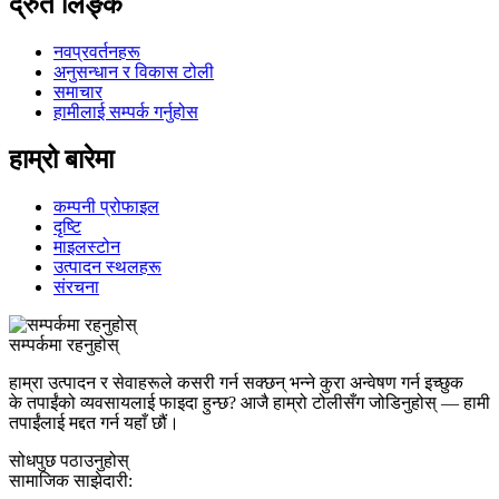
द्रुत लिङ्क
नवप्रवर्तनहरू
अनुसन्धान र विकास टोली
समाचार
हामीलाई सम्पर्क गर्नुहोस
हाम्रो बारेमा
कम्पनी प्रोफाइल
दृष्टि
माइलस्टोन
उत्पादन स्थलहरू
संरचना
सम्पर्कमा रहनुहोस्
हाम्रा उत्पादन र सेवाहरूले कसरी गर्न सक्छन् भन्ने कुरा अन्वेषण गर्न इच्छुक
के तपाईंको व्यवसायलाई फाइदा हुन्छ? आजै हाम्रो टोलीसँग जोडिनुहोस् — हामी
तपाईंलाई मद्दत गर्न यहाँ छौं।
सोधपुछ पठाउनुहोस्
सामाजिक साझेदारी: