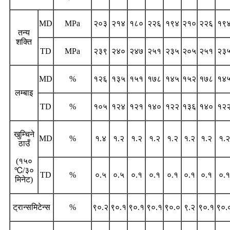
MD
MPa
२०३
२१४
१८०
२२६
१९४
२१०
२२६
१९
तन्य
शक्ति
TD
MPa
२३९
२४०
२४७
२५१
२३५
२०५
२५१
२३
MD
%
१२६
१३५
१५१
१७८
१४५
१५२
१७८
१४
लम्बाइ
TD
%
१०५
१२४
१२१
१४०
१२२
१३६
१४०
१२
खुम्चिने
MD
%
१.४
१.२
१.२
१.२
१.२
१.२
१.२
१.२
ठाउँ
(१५०
℃/३०
TD
%
०.५
०.५
०.१
०.१
०.१
०.१
०.१
०.१
मिनेट)
ट्रान्समिटेन्स
%
९०.२
९०.१
९०.१
९०.१
९०.०
९.२
९०.१
९०.