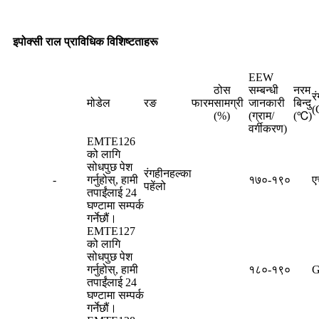
इपोक्सी राल प्राविधिक विशिष्टताहरू
EEW
ठोस
सम्बन्धी
नरम
र
मोडेल
रङ
फारम
सामग्री
जानकारी
बिन्दु
(
(%)
(ग्राम/
(℃)
वर्गीकरण)
EMTE126
को लागि
सोधपुछ पेश
रंगहीन
हल्का
-
गर्नुहोस्, हामी
१७०-१९०
ए
पहेंलो
तपाईंलाई 24
घण्टामा सम्पर्क
गर्नेछौं।
EMTE127
को लागि
सोधपुछ पेश
गर्नुहोस्, हामी
१८०-१९०
G
तपाईंलाई 24
घण्टामा सम्पर्क
गर्नेछौं।