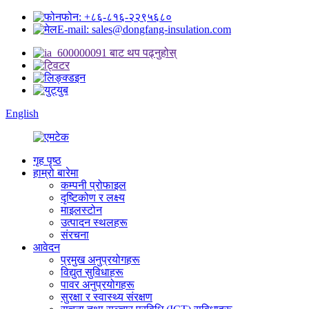
फोन: +८६-८१६-२२९५६८०
E-mail: sales@dongfang-insulation.com
English
गृह पृष्ठ
हाम्रो बारेमा
कम्पनी प्रोफाइल
दृष्टिकोण र लक्ष्य
माइलस्टोन
उत्पादन स्थलहरू
संरचना
आवेदन
प्रमुख अनुप्रयोगहरू
विद्युत सुविधाहरू
पावर अनुप्रयोगहरू
सुरक्षा र स्वास्थ्य संरक्षण