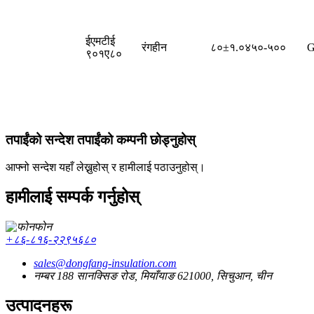
ईएमटीई
रंगहीन
८०±१.०
४५०-५००
G
९०१ए८०
तपाईंको सन्देश तपाईंको कम्पनी छोड्नुहोस्
आफ्नो सन्देश यहाँ लेख्नुहोस् र हामीलाई पठाउनुहोस्।
हामीलाई सम्पर्क गर्नुहोस्
फोन
+८६-८१६-२२९५६८०
sales@dongfang-insulation.com
नम्बर 188 सानक्सिङ रोड, मियाँयाङ 621000, सिचुआन, चीन
उत्पादनहरू