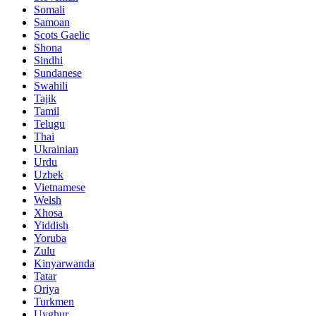
Somali
Samoan
Scots Gaelic
Shona
Sindhi
Sundanese
Swahili
Tajik
Tamil
Telugu
Thai
Ukrainian
Urdu
Uzbek
Vietnamese
Welsh
Xhosa
Yiddish
Yoruba
Zulu
Kinyarwanda
Tatar
Oriya
Turkmen
Uyghur