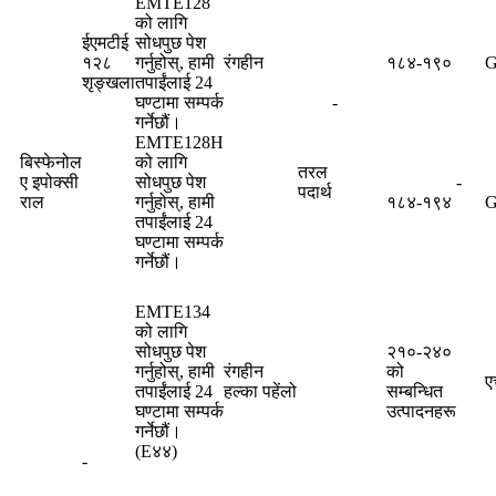
EMTE128
को लागि
ईएमटीई
सोधपुछ पेश
१२८
गर्नुहोस्, हामी
रंगहीन
१८४-१९०
G
शृङ्खला
तपाईंलाई 24
घण्टामा सम्पर्क
-
गर्नेछौं।
EMTE128H
बिस्फेनोल
को लागि
तरल
ए इपोक्सी
सोधपुछ पेश
-
पदार्थ
राल
गर्नुहोस्, हामी
१८४-१९४
G
तपाईंलाई 24
घण्टामा सम्पर्क
गर्नेछौं।
EMTE134
को लागि
सोधपुछ पेश
२१०-२४०
गर्नुहोस्, हामी
रंगहीन
को
ए
तपाईंलाई 24
हल्का पहेंलो
सम्बन्धित
घण्टामा सम्पर्क
उत्पादनहरू
गर्नेछौं।
(E४४)
-