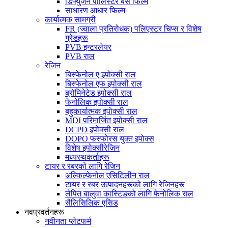
डिफ्युजन पोलिस्टर बेस फिल्म
साधारण आधार फिल्म
कार्यात्मक सामग्री
FR (ज्वाला प्रतिरोधक) पलिएस्टर चिप्स र विशेष
ग्रेडहरू
PVB इन्टरलेयर
PVB राल
रेजिन
बिस्फेनोल ए इपोक्सी राल
बिस्फेनोल एफ इपोक्सी राल
ब्रोमिनेटेड इपोक्सी राल
फेनोलिक इपोक्सी राल
बहुकार्यात्मक इपोक्सी राल
MDI परिमार्जित इपोक्सी राल
DCPD इपोक्सी राल
DOPO फस्फोरस युक्त इपोक्स
विशेष इपोक्सीरेजिन
मध्यस्थकर्ताहरू
टायर र रबरको लागि रेजिन
अल्किल्फेनोल एसिटिलीन राल
टायर र रबर उत्पादनहरूको लागि रेजिनहरू
लेपित बालुवा कास्टिङको लागि फेनोलिक राल
सैलिसिलिक एसिड
नवप्रवर्तनहरू
नवीनता प्लेटफर्म