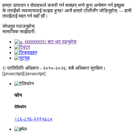
हाम्रा उत्पादन र सेवाहरूले कसरी गर्न सक्छन् भन्ने कुरा अन्वेषण गर्न इच्छुक
के तपाईंको व्यवसायलाई फाइदा हुन्छ? आजै हाम्रो टोलीसँग जोडिनुहोस् — हामी
तपाईंलाई मद्दत गर्न यहाँ छौं।
सोधपुछ पठाउनुहोस्
सामाजिक साझेदारी:
© प्रतिलिपि अधिकार - २०१०-२०२६: सबै अधिकार सुरक्षित।
[javascript]
[/javascript]
फोन
टेलिफोन
+८६-८१६-२२९५६८०